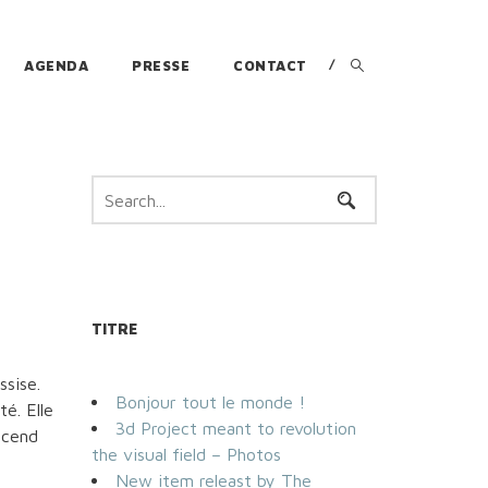
AGENDA
PRESSE
CONTACT
TITRE
sise.
Bonjour tout le monde !
té. Elle
3d Project meant to revolution
scend
the visual field – Photos
New item releast by The