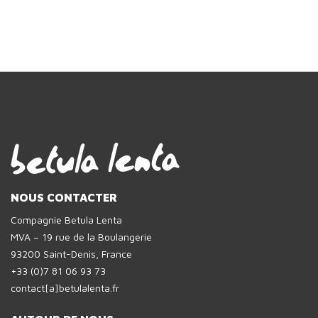
NOUS CONTACTER
Compagnie Betula Lenta
MVA – 19 rue de la Boulangerie
93200 Saint-Denis, France
+33 (0)7 81 06 93 73
contact[a]betulalenta.fr