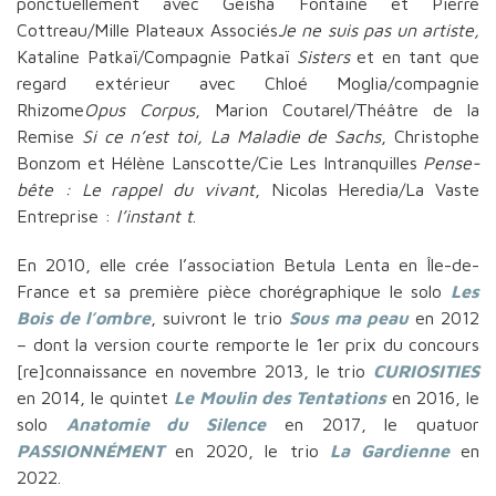
ponctuellement avec Geisha Fontaine et Pierre
Cottreau/Mille Plateaux Associés
Je ne suis pas un artiste
,
Kataline Patkaï/Compagnie Patkaï
Sisters
et en tant que
regard extérieur avec Chloé Moglia/compagnie
Rhizome
Opus Corpus
, Marion Coutarel/Théâtre de la
Remise
Si ce n’est toi
,
La Maladie de Sachs
, Christophe
Bonzom et Hélène Lanscotte/Cie Les Intranquilles
Pense-
bête : Le rappel du vivant
, Nicolas Heredia/La Vaste
Entreprise :
l’instant t
.
En 2010, elle crée l’association Betula Lenta en Île-de-
France et sa première pièce chorégraphique le solo
Les
Bois de l’ombre
, suivront le trio
Sous ma peau
en 2012
– dont la version courte remporte le 1er prix du concours
[re]connaissance en novembre 2013, le trio
CURIOSITIES
en 2014, le quintet
Le Moulin des Tentations
en 2016, le
solo
Anatomie du Silence
en 2017, le quatuor
PASSIONNÉMENT
en 2020, le trio
La Gardienne
en
2022.