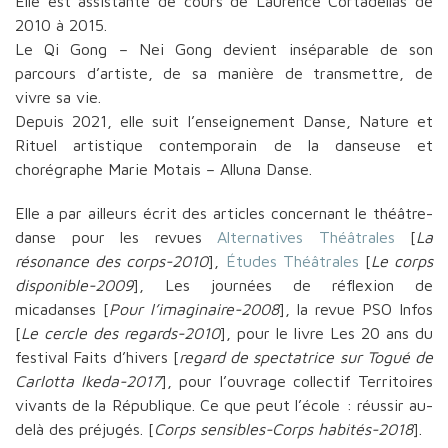
Elle est assistante de cours de Laurence Cortadellas de
2010 à 2015.
Le Qi Gong – Nei Gong devient inséparable de son
parcours d’artiste, de sa manière de transmettre, de
vivre sa vie.
Depuis 2021, elle suit l’enseignement Danse, Nature et
Rituel artistique contemporain de la danseuse et
chorégraphe Marie Motais – Alluna Danse.
Elle a par ailleurs écrit des articles concernant le théâtre-
danse pour les revues
Alternatives Théâtrales
[
La
résonance des corps-2010
],
Études Théâtrales
[
Le corps
disponible-2009
], Les journées de réflexion de
micadanses [
Pour l’imaginaire-2008
], la revue PSO Infos
[
Le cercle des regards-2010
], pour le livre Les 20 ans du
festival Faits d’hivers [
regard de spectatrice sur Togué de
Carlotta Ikeda-2017
], pour l’ouvrage collectif Territoires
vivants de la République. Ce que peut l’école : réussir au-
delà des préjugés. [
Corps sensibles-Corps habités-2018
].