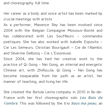
and choreography full time.
Her career as a body and voice artist has been marked by
crucial meetings with artists.
As a performer, Maxence Rey has been involved since
2004 with the Belgian Compagnie Mossoux-Bonté and
has collaborated with Les Souffleurs – commandos
poétiques. She has also worked with Isabelle Esposito –
Cie Les Semeurs, Christian Bourigault – Cie de l’Alambic
and Séverine Delbosq – Cie L’Essoreuse.
Since 2004, she has tied her creative work to the
practice of Qi Gong – Nei Gong, an internal and energetic
Chinese art, with ZhiRouJia. Qi Gong – Nei Gong has
become inseparable from her path as an artist, her
manner of teaching, and living her life.
She created the Betula Lenta company in 2010 in Ile-de-
France with her first choreographic solo
Les Bois de
l’ombre
. This was followed by the trio
Sous ma peau
, an