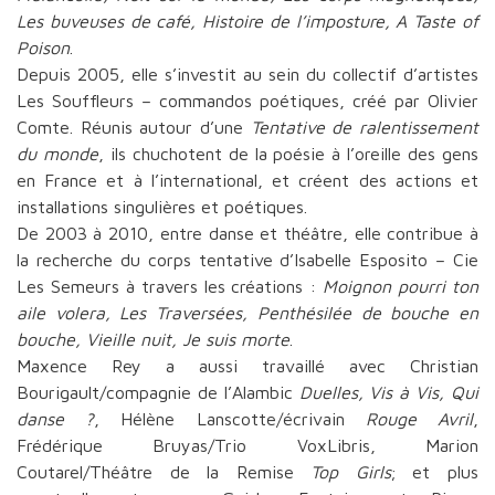
Les buveuses de café, Histoire de l’imposture, A Taste of
Poison
.
Depuis 2005, elle s’investit au sein du collectif d’artistes
Les Souffleurs – commandos poétiques, créé par Olivier
Comte. Réunis autour d’une
Tentative de ralentissement
du monde
, ils chuchotent de la poésie à l’oreille des gens
en France et à l’international, et créent des actions et
installations singulières et poétiques.
De 2003 à 2010, entre danse et théâtre, elle contribue à
la recherche du corps tentative d’Isabelle Esposito – Cie
Les Semeurs à travers les créations :
Moignon pourri ton
aile volera, Les Traversées, Penthésilée de bouche en
bouche, Vieille nuit, Je suis morte
.
Maxence Rey a aussi travaillé avec Christian
Bourigault/compagnie de l’Alambic
Duelles, Vis à Vis, Qui
danse ?
, Hélène Lanscotte/écrivain
Rouge Avril
,
Frédérique Bruyas/Trio VoxLibris, Marion
Coutarel/Théâtre de la Remise
Top Girls
; et plus