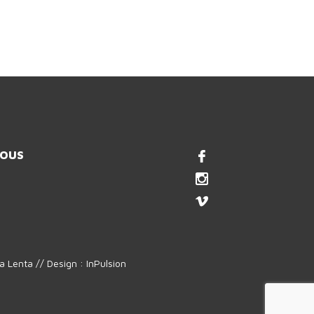
NOUS
a Lenta // Design :
InPulsion