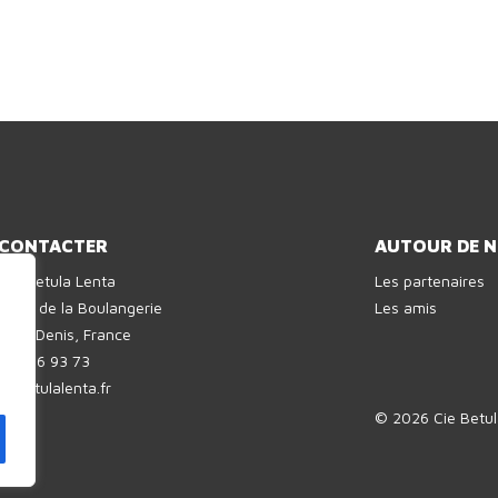
 CONTACTER
AUTOUR DE 
ie Betula Lenta
Les partenaires
 rue de la Boulangerie
Les amis
aint-Denis, France
7 81 06 93 73
a]betulalenta.fr
© 2026 Cie Betul