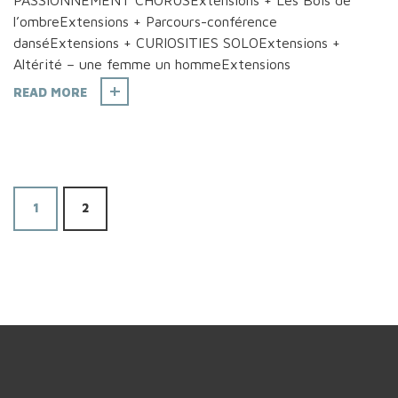
PASSIONNÉMENT CHORUSExtensions + Les Bois de
l’ombreExtensions + Parcours-conférence
danséExtensions + CURIOSITIES SOLOExtensions +
Altérité – une femme un hommeExtensions
READ MORE
1
2