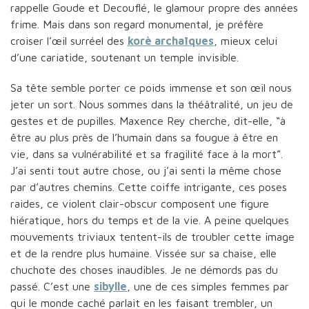
rappelle Goude et Decouflé, le glamour propre des années
frime. Mais dans son regard monumental, je préfère
croiser l’œil surréel des
korè archaïques
, mieux celui
d’une cariatide, soutenant un temple invisible.
Sa tête semble porter ce poids immense et son œil nous
jeter un sort. Nous sommes dans la théâtralité, un jeu de
gestes et de pupilles. Maxence Rey cherche, dit-elle, “à
être au plus près de l’humain dans sa fougue à être en
vie, dans sa vulnérabilité et sa fragilité face à la mort”.
J’ai senti tout autre chose, ou j’ai senti la même chose
par d’autres chemins. Cette coiffe intrigante, ces poses
raides, ce violent clair-obscur composent une figure
hiératique, hors du temps et de la vie. A peine quelques
mouvements triviaux tentent-ils de troubler cette image
et de la rendre plus humaine. Vissée sur sa chaise, elle
chuchote des choses inaudibles. Je ne démords pas du
passé. C’est une
sibylle
, une de ces simples femmes par
qui le monde caché parlait en les faisant trembler, un