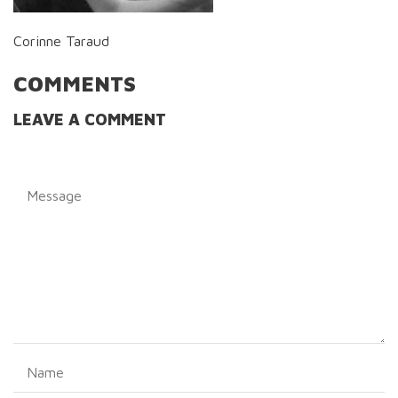
Corinne Taraud
COMMENTS
LEAVE A COMMENT