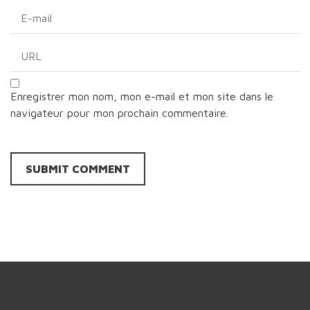
Enregistrer mon nom, mon e-mail et mon site dans le
navigateur pour mon prochain commentaire.