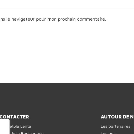
ans le navigateur pour mon prochain commentaire.
 CONTACTER
AUTOUR DE 
ie Betula Lenta
Les partenaires
 rue de la Boulangerie
Les amis